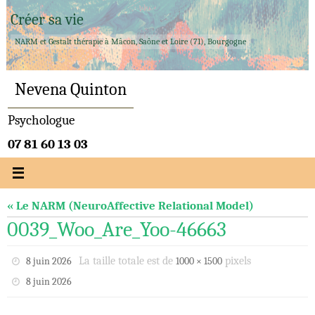
Passer
Créer sa vie
vers
NARM et Gestalt thérapie à Mâcon, Saône et Loire (71), Bourgogne
le
contenu
Nevena Quinton
Psychologue
07 81 60 13 03
« Le NARM (NeuroAffective Relational Model)
0039_Woo_Are_Yoo-46663
La taille totale est de
pixels
8 juin 2026
1000 × 1500
8 juin 2026